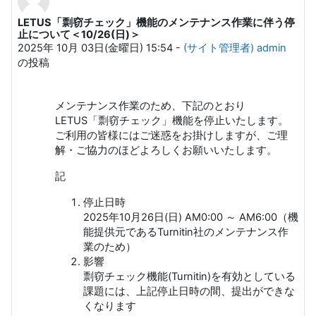
LETUS「剽窃チェック」機能のメンテナンス作業に伴う停
返信数: 0
止について＜10/26(日)＞
2025年 10月 03日(金曜日) 15:54
-
(サイト管理者) admin
の投稿
メンテナンス作業のため、下記のとおり
LETUS「剽窃チェック」機能を停止いたします。
ご利用の皆様にはご迷惑をお掛けしますが、ご理
解・ご協力のほどよろしくお願いいたします。
記
停止日時
2025年10月26日(日) AM0:00 ～ AM6:00（機
能提供元であるTurnitin社のメンテナンス作
業のため）
影響
剽窃チェック機能(Turnitin)を有効としている
課題には、上記停止日時の間、提出ができな
くなります