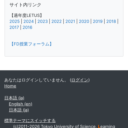
サイト内リンク
【過年度LETUS】
2025
|
2024
|
2023
|
2022
|
2021
|
2020
|
2019
|
2018
|
2017
|
2016
【FD授業フォーラム】
補助ブロック
あなたはログインしていません。 (
ログイン
)
Home
日本語 ‎(ja)‎
English ‎(en)‎
日本語 ‎(ja)‎
標準テーマにスイッチする
(c)2011-2026 Tokyo University of Science,
L
earning