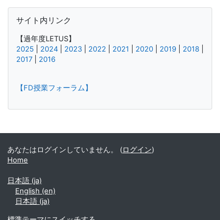
サイト内リンク をスキップする
サイト内リンク
【過年度LETUS】
2025
|
2024
|
2023
|
2022
|
2021
|
2020
|
2019
|
2018
|
2017
|
2016
【FD授業フォーラム】
補助ブロック
あなたはログインしていません。 (
ログイン
)
Home
日本語 ‎(ja)‎
English ‎(en)‎
日本語 ‎(ja)‎
標準テーマにスイッチする