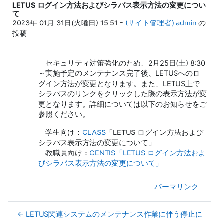
LETUS ログイン方法およびシラバス表示方法の変更につい
返信数: 0
て
2023年 01月 31日(火曜日) 15:51
-
(サイト管理者) admin
の
投稿
セキュリティ対策強化のため、2月25日(土) 8:30
～実施予定のメンテナンス完了後、LETUSへのロ
グイン方法が変更となります。また、LETUS上で
シラバスのリンクをクリックした際の表示方法が変
更となります。詳細については以下のお知らせをご
参照ください。
学生向け：
CLASS
「LETUS ログイン方法および
シラバス表示方法の変更について」
教職員向け：
CENTIS「LETUS ログイン方法およ
びシラバス表示方法の変更について」
パーマリンク
← LETUS関連システムのメンテナンス作業に伴う停止に