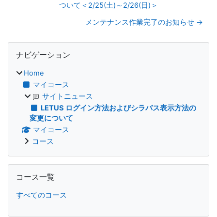
ついて＜2/25(土)～2/26(日)＞
メンテナンス作業完了のお知らせ →
ブロック
ナビゲーション をスキップする
ナビゲーション
Home
マイコース
サイトニュース
LETUS ログイン方法およびシラバス表示方法の
変更について
マイコース
コース
コース一覧 をスキップする
コース一覧
すべてのコース