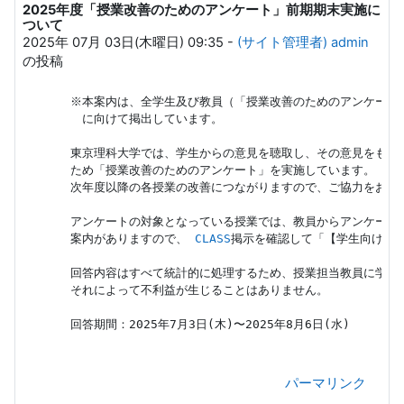
2025年度「授業改善のためのアンケート」前期期末実施に
返信数: 0
ついて
2025年 07月 03日(木曜日) 09:35
-
(サイト管理者) admin
の投稿
※本案内は、全学生及び教員（「授業改善のためのアンケート」
　に向けて掲出しています。 

東京理科大学では、学生からの意見を聴取し、その意見をもとに
ため「授業改善のためのアンケート」を実施しています。

次年度以降の各授業の改善につながりますので、ご協力をお願い
アンケートの対象となっている授業では、教員からアンケートに
案内がありますので、 
CLASS
掲示を確認して「【学生向け】操
回答内容はすべて統計的に処理するため、授業担当教員に学生個
それによって不利益が生じることはありません。

回答期間：2025年7月3日(木)〜2025年8月6日(水)

　　　　　　　　　　　　　　　　　　　　　　　　　　　　
パーマリンク