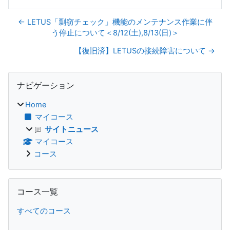
← LETUS「剽窃チェック」機能のメンテナンス作業に伴
う停止について＜8/12(土),8/13(日)＞
【復旧済】LETUSの接続障害について →
ブロック
ナビゲーション をスキップする
ナビゲーション
Home
マイコース
サイトニュース
マイコース
コース
コース一覧 をスキップする
コース一覧
すべてのコース