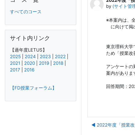
2022年度
Number of rep
by
(サイト管理者
すべてのコース
※本案内は、
に向けて掲
Skip サイト内リンク
サイト内リンク
東京理科大学
【過年度LETUS】
ため「授業改
2025
|
2024
|
2023
|
2022
|
2021
|
2020
|
2019
|
2018
|
アンケートの
2017
|
2016
案内がありま
回答期間：20
【FD授業フォーラム】
◀︎ 2022年度「