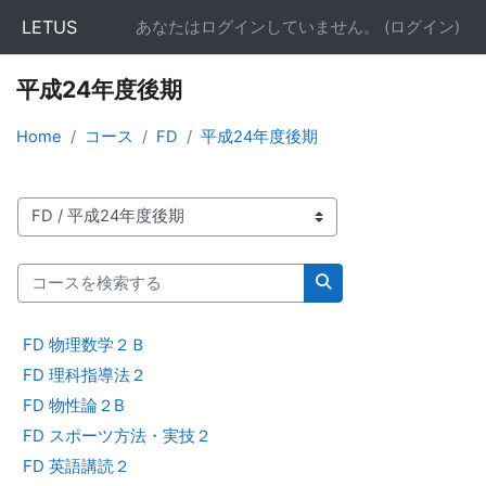
メインコンテンツへスキップする
LETUS
あなたはログインしていません。 (
ログイン
)
平成24年度後期
Home
コース
FD
平成24年度後期
コースカテゴリ
コースを検索する
コースを検索する
FD 物理数学２Ｂ
FD 理科指導法２
FD 物性論２B
FD スポーツ方法・実技２
FD 英語講読２