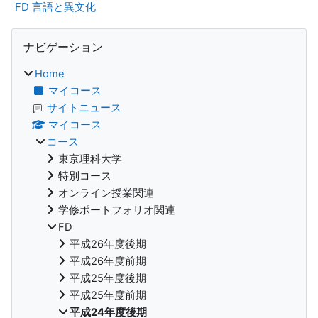
FD 言語と異文化
ブロック
ナビゲーション をスキップする
ナビゲーション
Home
マイコース
サイトニュース
マイコース
コース
東京理科大学
特別コース
オンライン授業関連
学修ポートフォリオ関連
FD
平成26年度後期
平成26年度前期
平成25年度後期
平成25年度前期
平成24年度後期