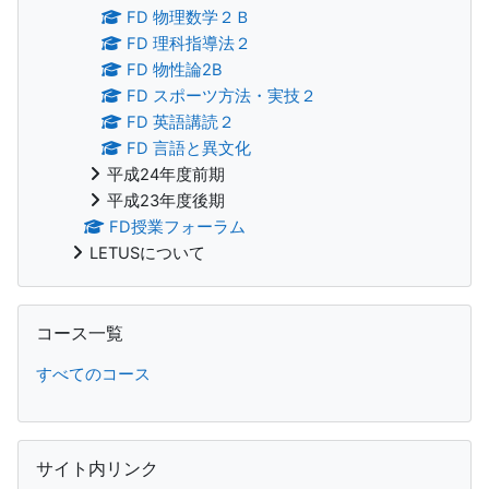
FD 物理数学２Ｂ
FD 理科指導法２
FD 物性論2B
FD スポーツ方法・実技２
FD 英語講読２
FD 言語と異文化
平成24年度前期
平成23年度後期
FD授業フォーラム
LETUSについて
コース一覧 をスキップする
コース一覧
すべてのコース
サイト内リンク をスキップする
サイト内リンク