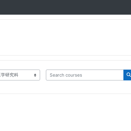
Search courses
S