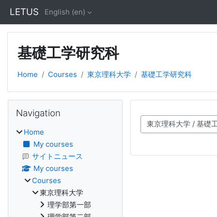
Skip to main content
LETUS
English ‎(en)‎
基礎工学研究科
Home
Courses
東京理科大学
基礎工学研究科
Blocks
Skip Navigation
Navigation
Course categories
Home
My courses
サイトニュース
My courses
Courses
東京理科大学
理学部第一部
理学部第二部