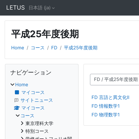
メインコンテンツへスキップする
LETUS
日本語 ‎(ja)‎
平成25年度後期
Home
コース
FD
平成25年度後期
ブロック
ナビゲーション をスキップする
ナビゲーション
コースカテゴリ
Home
マイコース
FD 言語と異文化Ⅱ
サイトニュース
FD 情報数学1
マイコース
FD 物理数学1
コース
東京理科大学
特別コース
学修ポートフォリオ関