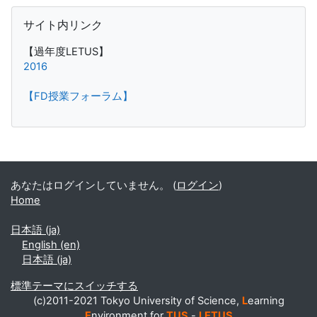
サイト内リンク をスキップする
サイト内リンク
【過年度LETUS】
2016
【FD授業フォーラム】
補助ブロック
あなたはログインしていません。 (
ログイン
)
Home
日本語 ‎(ja)‎
English ‎(en)‎
日本語 ‎(ja)‎
標準テーマにスイッチする
(c)2011-2021 Tokyo University of Science,
L
earning
E
nvironment for
TUS
-
LETUS